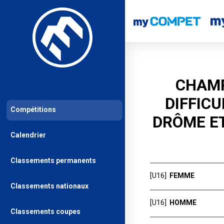
CHAMP
DIFFICU
Compétitions
DRÔME ET
Calendrier
Classements permanents
[U16]
FEMME
Classements nationaux
Rang
[U16]
HOMME
BREBION Macha
Classements coupes
1
ARDESCA
Rang