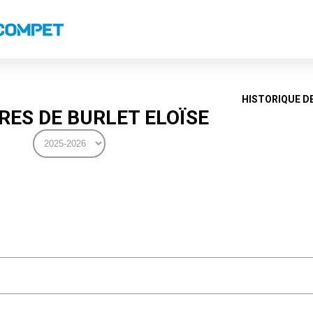
s
Classements nationaux
Classements coupes
Classements VS
Recor
HISTORIQUE D
ES DE BURLET ELOÏSE