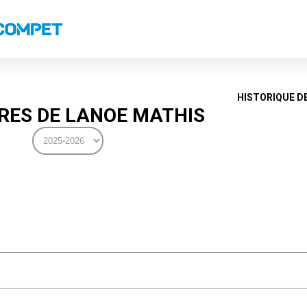
s
Classements nationaux
Classements coupes
Classements VS
Recor
HISTORIQUE D
ES DE LANOE MATHIS