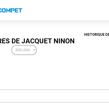
s
Classements nationaux
Classements coupes
Classements VS
Recor
HISTORIQUE D
ES DE JACQUET NINON