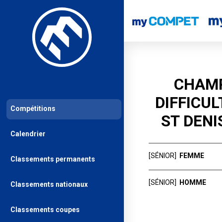
CHAMP
DIFFICUL
Compétitions
ST DENI
Calendrier
[SÉNIOR]
FEMME
Classements permanents
Rang
Ident
[SÉNIOR]
HOMME
Classements nationaux
PAVEC Maëlle
1
ATOUTPRISES
Rang
Ident
Classements coupes
OLIVIERI Lucie
2
BOCKET Damie
PANTIN ESCALA
1