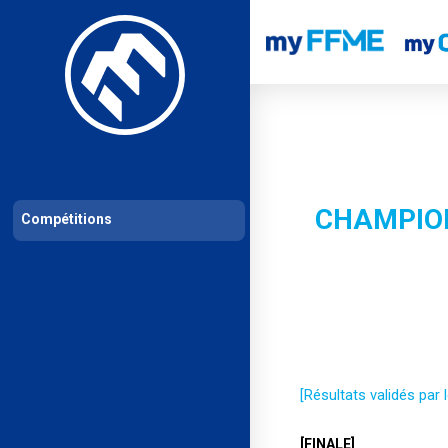
Les compétitions
Calendrier de compétitions
Classements permanent
CHAMPION
Compétitions
[Résultats validés par
[FINALE]