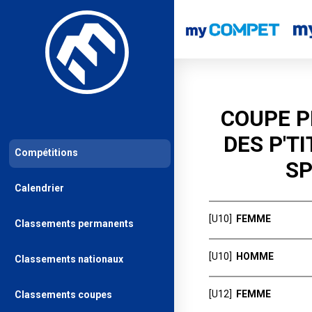
COUPE P
DES P'T
Compétitions
SP
Calendrier
[U10]
FEMME
Classements permanents
Rang
Identité
[U10]
HOMME
Classements nationaux
BERTEMES Alio
0
GRAL 53
Rang
Ident
[U12]
FEMME
Classements coupes
COLLIN Claire
0
DESURMONT Lu
GRAL 53
0